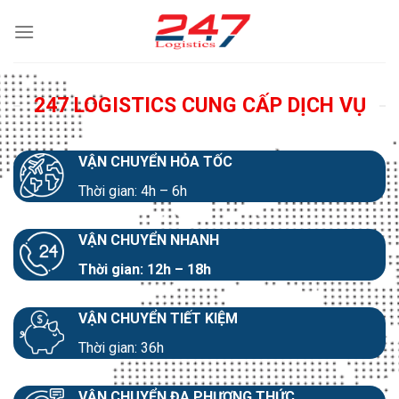
Skip
to
content
247 LOGISTICS CUNG CẤP DỊCH VỤ
VẬN CHUYỂN HỎA TỐC
Thời gian: 4h – 6h
VẬN CHUYỂN NHANH
Thời gian: 12h – 18h
VẬN CHUYỂN TIẾT KIỆM
Thời gian: 36h
VẬN CHUYỂN ĐA PHƯƠNG THỨC