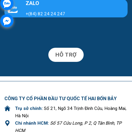
ZALO
+(84) 82 24 24 247
HỖ TRỢ
CÔNG TY CỔ PHẦN ĐẦU TƯ QUỐC TẾ HAI BỐN BẢY
Trụ sở chính:
Số 21, Ngõ 34 Trịnh Đình Cửu, Hoàng Mai,
Hà Nội
Chi nhánh HCM:
Số 57 Cửu Long, P 2, Q Tân Bình, TP
HCM