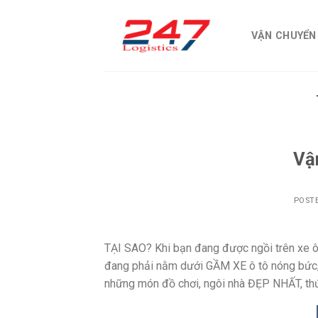
Skip
to
VẬN CHUYỂN
content
Vậ
POST
TẠI SAO? Khi bạn đang được ngồi trên xe ô 
đang phải nằm dưới GẦM XE ô tô nóng bức,
những món đồ chơi, ngôi nhà ĐẸP NHẤT, th