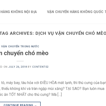
 HÀNG KHÔNG NỘI ĐỊA
VẬN CHUYỂN HÀNG KHÔNG QUỐC 
TAG ARCHIVES:
DỊCH VỤ VẬN CHUYỂN CHÓ MÈ
VẬN CHUYỂN TRONG NƯỚC
n chuyển chó mèo
ED ON
JULY 26, 2018
BY
CONTENT02
tô, máy bay, tàu hỏa với ĐIỀU HÒA mát lạnh, thì thú cưng của bạ
 thiếu không khí và tràn ngập mùi xăng? TẠI SAO? Bạn luôn mua
ức ăn TỐT NHẤT cho thú cưng? Mà […]
CONTINUE READING
→