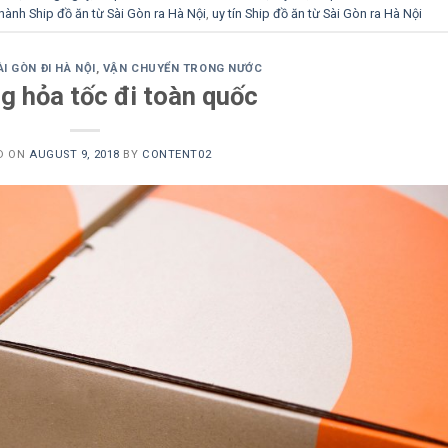
hành Ship đồ ăn từ Sài Gòn ra Hà Nội
,
uy tín Ship đồ ăn từ Sài Gòn ra Hà Nội
I GÒN ĐI HÀ NỘI
,
VẬN CHUYỂN TRONG NƯỚC
g hỏa tốc đi toàn quốc
D ON
AUGUST 9, 2018
BY
CONTENT02