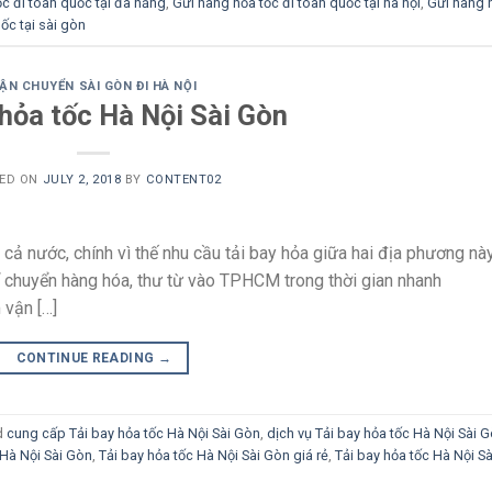
c đi toàn quốc tại đà nẵng
,
Gửi hàng hỏa tốc đi toàn quốc tại hà nội
,
Gửi hàng 
ốc tại sài gòn
ẬN CHUYỂN SÀI GÒN ĐI HÀ NỘI
 hỏa tốc Hà Nội Sài Gòn
ED ON
JULY 2, 2018
BY
CONTENT02
cả nước, chính vì thế nhu cầu tải bay hỏa giữa hai địa phương nà
hể chuyển hàng hóa, thư từ vào TPHCM trong thời gian nhanh
 vận […]
CONTINUE READING
→
d
cung cấp Tải bay hỏa tốc Hà Nội Sài Gòn
,
dịch vụ Tải bay hỏa tốc Hà Nội Sài 
 Hà Nội Sài Gòn
,
Tải bay hỏa tốc Hà Nội Sài Gòn giá rẻ
,
Tải bay hỏa tốc Hà Nội Sà