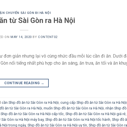
ẬN CHUYỂN SÀI GÒN ĐI HÀ NỘI
ăn từ Sài Gòn ra Hà Nội
ED ON
MAY 14, 2020
BY
CONTENT02
hư đơn giản nhưng lại vô cùng nhức đầu mỗi lúc cần đi ăn. Dưới đ
n nổi tiếng nhất phù hợp cho ăn sáng, ăn trưa, ăn tối và ăn khu
CONTINUE READING
→
d
cần Ship đồ ăn từ Sài Gòn ra Hà Nội
,
cung cấp Ship đồ ăn từ Sài Gòn ra Hà Nội
đồ ăn từ Sài Gòn ra Hà Nội
,
muốn Ship đồ ăn từ Sài Gòn ra Hà Nội
,
nhận Ship đồ
,
Ship đồ ăn từ Sài Gòn ra Hà Nội cấp tốc
,
Ship đồ ăn từ Sài Gòn ra Hà Nội giá rẻ
,
ừ Sài Gòn ra Hà Nội máy bay
,
Ship đồ ăn từ Sài Gòn ra Hà Nội tốc hành
,
Ship đồ ă
à Nội trong ngày
,
Ship đồ ăn từ Sài Gòn ra Hà Nội uy tín
,
Ship đồ ăn từ Sài Gòn r