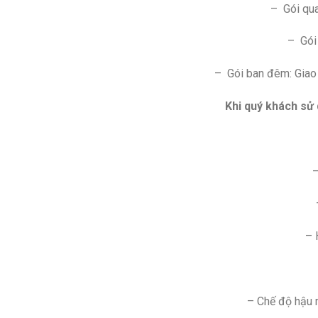
– Gói qua
– Gói 
– Gói ban đêm: Giao 
Khi quý khách sử
–
– 
– Chế độ hậu m