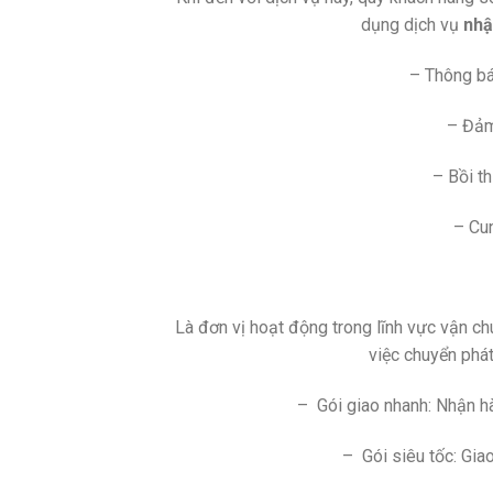
dụng dịch vụ
nhậ
– Thông bá
– Đảm
– Bồi t
– Cun
Là đơn vị hoạt động trong lĩnh vực vận ch
việc chuyển phát
– Gói giao nhanh: Nhận h
– Gói siêu tốc: Gia