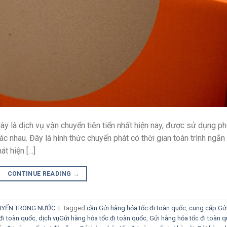
ày là dịch vụ vận chuyển tiên tiến nhất hiện nay, được sử dụng p
ác nhau. Đây là hình thức chuyển phát có thời gian toàn trình ngắn
át hiện […]
CONTINUE READING
→
UYỂN TRONG NƯỚC
|
Tagged
cần Gửi hàng hỏa tốc đi toàn quốc
,
cung cấp Gử
đi toàn quốc
,
dịch vụGửi hàng hỏa tốc đi toàn quốc
,
Gửi hàng hỏa tốc đi toàn 