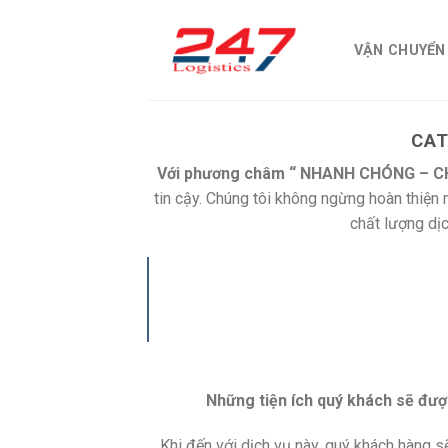
Skip
to
VẬN CHUYỂN
content
CAT
Với phương châm “ NHANH CHÓNG – C
tin cậy. Chúng tôi không ngừng hoàn thiện
chất lượng dị
Những tiện ích quý khách sẽ đượ
Khi đến với dịch vụ này, quý khách hàng sẽ