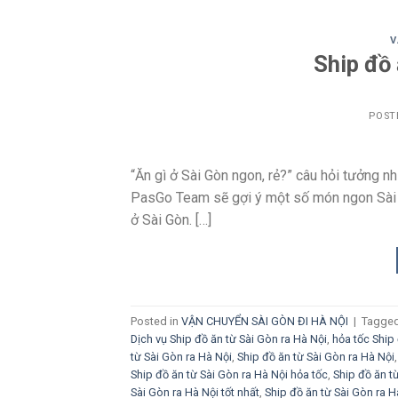
V
Ship đồ 
POST
“Ăn gì ở Sài Gòn ngon, rẻ?” câu hỏi tưởng n
PasGo Team sẽ gợi ý một số món ngon Sài Gò
ở Sài Gòn. […]
Posted in
VẬN CHUYỂN SÀI GÒN ĐI HÀ NỘI
|
Tagge
Dịch vụ Ship đồ ăn từ Sài Gòn ra Hà Nội
,
hỏa tốc Ship 
từ Sài Gòn ra Hà Nội
,
Ship đồ ăn từ Sài Gòn ra Hà Nội
Ship đồ ăn từ Sài Gòn ra Hà Nội hỏa tốc
,
Ship đồ ăn t
Sài Gòn ra Hà Nội tốt nhất
,
Ship đồ ăn từ Sài Gòn ra H