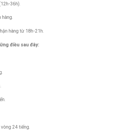
(12h-36h).
n hàng.
nhận hàng từ 18h-21h.
ững điều sau đây:
g.
.
ển.
 vòng 24 tiếng.