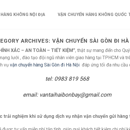
 HÀNG KHÔNG NỘI ĐỊA
VẬN CHUYỂN HÀNG KHÔNG QUỐC 
EGORY ARCHIVES:
VẬN CHUYỂN SÀI GÒN ĐI HÀ
HÍNH XÁC – AN TOÀN – TIẾT KIỆM”
, thật sự mang đến cho Qu
 mạng lưới , đào tạo đội ngũ nhân viên giao hàng tại TPHCM và 
ch vụ
vận chuyển hàng Sài Gòn đi Hà Nội
đáp ứng tối đa nhu cầu 
tel: 0983 819 568
email: vantaihaibonbay@gmail.com
c trải nghiệm khi sử dụng dịch vụ nhận vận chuyển gửi hàng 
 được tư vấn miễn phí tận tình, giúp quý khách tiết kiệm chi phí 