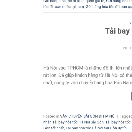
Gửi hàng hỏa tốc đi toàn quốc giá rẻ
,
Gửi hàng hỏa tố
tốc đi toàn quốc tại hcm
,
Gửi hàng hỏa tốc đi toàn qu
V
Tải bay
POST
Hà Nội vào TPHCM là những đô thị lớn nhất 
rất lớn. Để giúp khách hàng từ Hà Nội có t
nhất, công ty vận chuyển hàng hóa Bắc Nam
Posted in
VẬN CHUYỂN SÀI GÒN ĐI HÀ NỘI
|
Tagge
nhận Tải bay hỏa tốc Hà Nội Sài Gòn
,
Tải bay hỏa tốc
Gòn tốt nhất
,
Tải bay hỏa tốc Hà Nội Sài Gòn uy tín