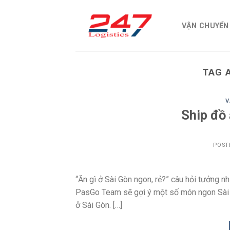
Skip
to
VẬN CHUYỂN
content
TAG 
V
Ship đồ 
POST
“Ăn gì ở Sài Gòn ngon, rẻ?” câu hỏi tưởng n
PasGo Team sẽ gợi ý một số món ngon Sài Gò
ở Sài Gòn. […]