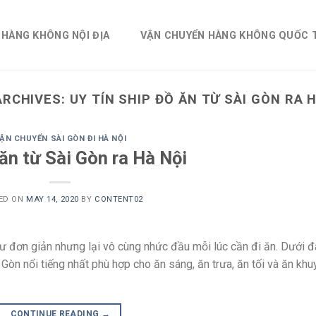
 HÀNG KHÔNG NỘI ĐỊA
VẬN CHUYỂN HÀNG KHÔNG QUỐC 
ARCHIVES:
UY TÍN SHIP ĐỒ ĂN TỪ SÀI GÒN RA 
ẬN CHUYỂN SÀI GÒN ĐI HÀ NỘI
ăn từ Sài Gòn ra Hà Nội
ED ON
MAY 14, 2020
BY
CONTENT02
hư đơn giản nhưng lại vô cùng nhức đầu mỗi lúc cần đi ăn. Dưới đ
n nổi tiếng nhất phù hợp cho ăn sáng, ăn trưa, ăn tối và ăn khu
CONTINUE READING
→