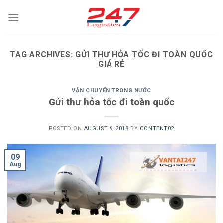
Skip
to
content
TAG ARCHIVES:
GỬI THƯ HỎA TỐC ĐI TOÀN QUỐC
GIÁ RẺ
VẬN CHUYỂN TRONG NƯỚC
Gửi thư hỏa tốc đi toàn quốc
POSTED ON
AUGUST 9, 2018
BY
CONTENT02
09
Aug