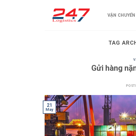
Skip
to
VẬN CHUYỂN
content
TAG ARC
V
Gửi hàng nặn
POST
21
May