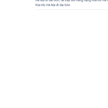
Hà Nội đi Sài Gòn
,
tải bay Gửi hàng nặng hỏa tốc Hà 
hỏa tốc Hà Nội đi Sài Gòn