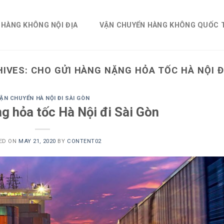
 HÀNG KHÔNG NỘI ĐỊA
VẬN CHUYỂN HÀNG KHÔNG QUỐC 
HIVES:
CHO GỬI HÀNG NẶNG HỎA TỐC HÀ NỘI Đ
ẬN CHUYỂN HÀ NỘI ĐI SÀI GÒN
g hỏa tốc Hà Nội đi Sài Gòn
ED ON
MAY 21, 2020
BY
CONTENT02