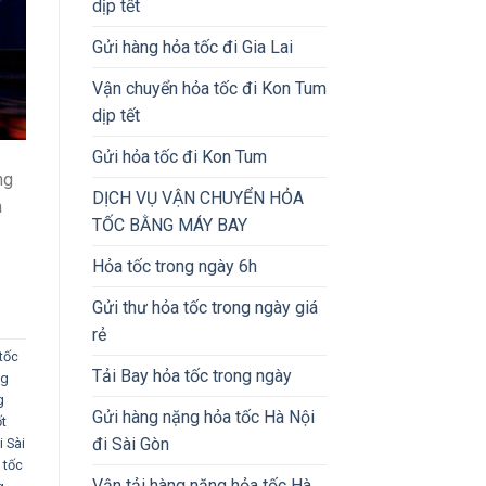
dịp tết
Gửi hàng hỏa tốc đi Gia Lai
Vận chuyển hỏa tốc đi Kon Tum
dịp tết
Gửi hỏa tốc đi Kon Tum
ng
DỊCH VỤ VẬN CHUYỂN HỎA
à
TỐC BẰNG MÁY BAY
Hỏa tốc trong ngày 6h
Gửi thư hỏa tốc trong ngày giá
rẻ
tốc
Tải Bay hỏa tốc trong ngày
ng
g
Gửi hàng nặng hỏa tốc Hà Nội
ốt
đi Sài Gòn
i Sài
 tốc
Vận tải hàng nặng hỏa tốc Hà