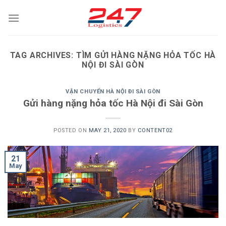
Skip
to
content
TAG ARCHIVES:
TÌM GỬI HÀNG NẶNG HỎA TỐC HÀ
NỘI ĐI SÀI GÒN
VẬN CHUYỂN HÀ NỘI ĐI SÀI GÒN
Gửi hàng nặng hỏa tốc Hà Nội đi Sài Gòn
POSTED ON
MAY 21, 2020
BY
CONTENT02
21
May