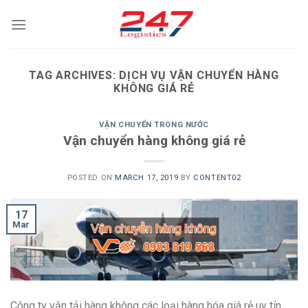
Skip
to
content
TAG ARCHIVES:
DỊCH VỤ VẬN CHUYỂN HÀNG
KHÔNG GIÁ RẺ
VẬN CHUYỂN TRONG NƯỚC
Vận chuyển hàng không giá rẻ
POSTED ON
MARCH 17, 2019
BY
CONTENT02
17
Mar
Công ty vận tải hàng không các loại hàng hóa giá rẻ uy tín