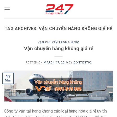
Skip
to
content
TAG ARCHIVES:
VẬN CHUYỂN HÀNG KHÔNG GIÁ RẺ
VẬN CHUYỂN TRONG NƯỚC
Vận chuyển hàng không giá rẻ
POSTED ON
MARCH 17, 2019
BY
CONTENT02
17
Mar
Công ty vận tải hàng không các loại hàng hóa giá rẻ uy tín