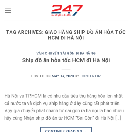
Skip
to
content
TAG ARCHIVES:
GIAO HÀNG SHIP ĐỒ ĂN HỎA TỐC
HCM ĐI HÀ NỘI
VẬN CHUYỂN SÀI GÒN ĐI ĐÀ NẴNG
Ship đồ ăn hỏa tốc HCM đi Hà Nội
POSTED ON
MAY 14, 2020
BY
CONTENT02
Hà Nội và TP.HCM là có nhu cầu tiêu thụ hàng hóa lớn nhất
cả nước ta và dịch vụ ship hàng ở đây cũng rất phát triển.
Vậy giá chuyển phát nhanh từ sài gòn ra hà nội là bao nhiêu,
hãy cùng Nhận ship đồ ăn từ HCM “Sài Gòn” đi Hà Nội […]
CONTINUE READING
→