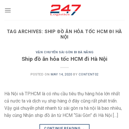
Skip
to
content
TAG ARCHIVES:
SHIP ĐỒ ĂN HỎA TỐC HCM ĐI HÀ
NỘI
VẬN CHUYỂN SÀI GÒN ĐI ĐÀ NẴNG
Ship đồ ăn hỏa tốc HCM đi Hà Nội
POSTED ON
MAY 14, 2020
BY
CONTENT02
Hà Nội và TP.HCM là có nhu cầu tiêu thụ hàng hóa lớn nhất
cả nước ta và dịch vụ ship hàng ở đây cũng rất phát triển.
Vậy giá chuyển phát nhanh từ sài gòn ra hà nội là bao nhiêu,
hãy cùng Nhận ship đồ ăn từ HCM “Sài Gòn” đi Hà Nội […]
CONTINUE READING
→