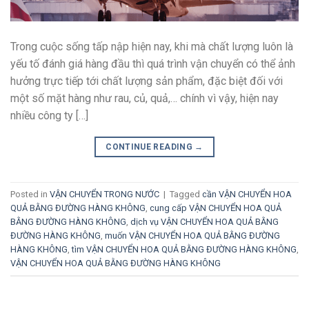
Trong cuộc sống tấp nập hiện nay, khi mà chất lượng luôn là
yếu tố đánh giá hàng đầu thì quá trình vận chuyển có thể ảnh
hưởng trực tiếp tới chất lượng sản phẩm, đặc biệt đối với
một số mặt hàng như rau, củ, quả,… chính vì vậy, hiện nay
nhiều công ty […]
CONTINUE READING
→
Posted in
VẬN CHUYỂN TRONG NƯỚC
|
Tagged
cần VẬN CHUYỂN HOA
QUẢ BẰNG ĐƯỜNG HÀNG KHÔNG
,
cung cấp VẬN CHUYỂN HOA QUẢ
BẰNG ĐƯỜNG HÀNG KHÔNG
,
dịch vụ VẬN CHUYỂN HOA QUẢ BẰNG
ĐƯỜNG HÀNG KHÔNG
,
muốn VẬN CHUYỂN HOA QUẢ BẰNG ĐƯỜNG
HÀNG KHÔNG
,
tìm VẬN CHUYỂN HOA QUẢ BẰNG ĐƯỜNG HÀNG KHÔNG
,
VẬN CHUYỂN HOA QUẢ BẰNG ĐƯỜNG HÀNG KHÔNG