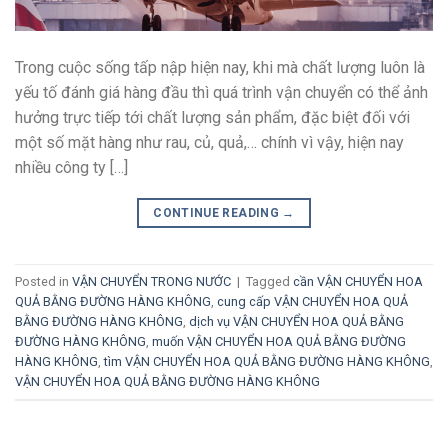
Trong cuộc sống tấp nập hiện nay, khi mà chất lượng luôn là
yếu tố đánh giá hàng đầu thì quá trình vận chuyển có thể ảnh
hưởng trực tiếp tới chất lượng sản phẩm, đặc biệt đối với
một số mặt hàng như rau, củ, quả,… chính vì vậy, hiện nay
nhiều công ty […]
CONTINUE READING
→
Posted in
VẬN CHUYỂN TRONG NƯỚC
|
Tagged
cần VẬN CHUYỂN HOA
QUẢ BẰNG ĐƯỜNG HÀNG KHÔNG
,
cung cấp VẬN CHUYỂN HOA QUẢ
BẰNG ĐƯỜNG HÀNG KHÔNG
,
dịch vụ VẬN CHUYỂN HOA QUẢ BẰNG
ĐƯỜNG HÀNG KHÔNG
,
muốn VẬN CHUYỂN HOA QUẢ BẰNG ĐƯỜNG
HÀNG KHÔNG
,
tìm VẬN CHUYỂN HOA QUẢ BẰNG ĐƯỜNG HÀNG KHÔNG
,
VẬN CHUYỂN HOA QUẢ BẰNG ĐƯỜNG HÀNG KHÔNG