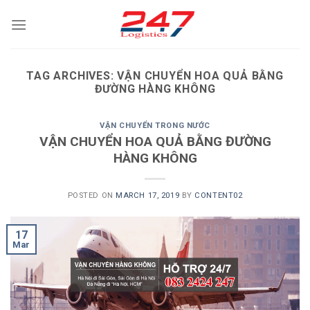
Skip
to
content
TAG ARCHIVES:
VẬN CHUYỂN HOA QUẢ BẰNG
ĐƯỜNG HÀNG KHÔNG
VẬN CHUYỂN TRONG NƯỚC
VẬN CHUYỂN HOA QUẢ BẰNG ĐƯỜNG
HÀNG KHÔNG
POSTED ON
MARCH 17, 2019
BY
CONTENT02
17
Mar