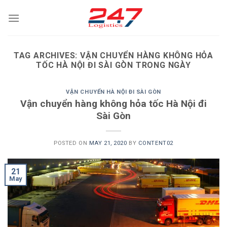
Skip
to
content
TAG ARCHIVES:
VẬN CHUYỂN HÀNG KHÔNG HỎA
TỐC HÀ NỘI ĐI SÀI GÒN TRONG NGÀY
VẬN CHUYỂN HÀ NỘI ĐI SÀI GÒN
Vận chuyển hàng không hỏa tốc Hà Nội đi
Sài Gòn
POSTED ON
MAY 21, 2020
BY
CONTENT02
21
May