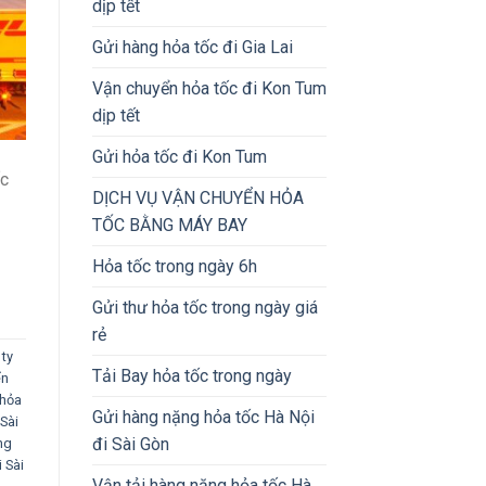
dịp tết
Gửi hàng hỏa tốc đi Gia Lai
Vận chuyển hỏa tốc đi Kon Tum
dịp tết
Gửi hỏa tốc đi Kon Tum
ốc
DỊCH VỤ VẬN CHUYỂN HỎA
TỐC BẰNG MÁY BAY
Hỏa tốc trong ngày 6h
Gửi thư hỏa tốc trong ngày giá
rẻ
ty
Tải Bay hỏa tốc trong ngày
ển
 hỏa
Gửi hàng nặng hỏa tốc Hà Nội
Sài
đi Sài Gòn
ng
 Sài
Vận tải hàng nặng hỏa tốc Hà