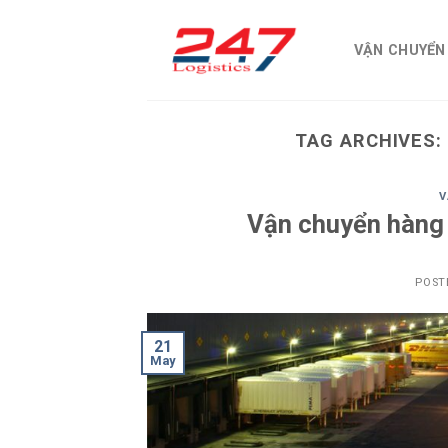
Skip
to
VẬN CHUYỂN
content
TAG ARCHIVES
V
Vận chuyển hàng 
POST
21
May