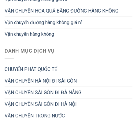
VẬN CHUYỂN HOA QUẢ BẰNG ĐƯỜNG HÀNG KHÔNG
Vận chuyển đường hàng không giá rẻ
Vận chuyển hàng không
DANH MỤC DỊCH VỤ
CHUYỂN PHÁT QUỐC TẾ
VẬN CHUYỂN HÀ NỘI ĐI SÀI GÒN
VẬN CHUYỂN SÀI GÒN ĐI ĐÀ NẴNG
VẬN CHUYỂN SÀI GÒN ĐI HÀ NỘI
VẬN CHUYỂN TRONG NƯỚC