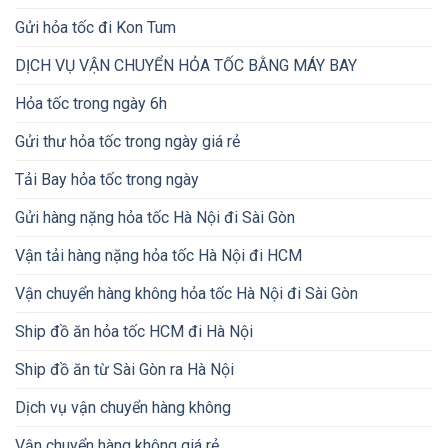
Gửi hỏa tốc đi Kon Tum
DỊCH VỤ VẬN CHUYỂN HỎA TỐC BẰNG MÁY BAY
Hỏa tốc trong ngày 6h
Gửi thư hỏa tốc trong ngày giá rẻ
Tải Bay hỏa tốc trong ngày
Gửi hàng nặng hỏa tốc Hà Nội đi Sài Gòn
Vận tải hàng nặng hỏa tốc Hà Nội đi HCM
Vận chuyển hàng không hỏa tốc Hà Nội đi Sài Gòn
Ship đồ ăn hỏa tốc HCM đi Hà Nội
Ship đồ ăn từ Sài Gòn ra Hà Nội
Dịch vụ vận chuyển hàng không
Vận chuyển hàng không giá rẻ