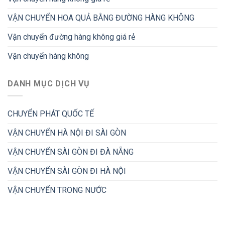
VẬN CHUYỂN HOA QUẢ BẰNG ĐƯỜNG HÀNG KHÔNG
Vận chuyển đường hàng không giá rẻ
Vận chuyển hàng không
DANH MỤC DỊCH VỤ
CHUYỂN PHÁT QUỐC TẾ
VẬN CHUYỂN HÀ NỘI ĐI SÀI GÒN
VẬN CHUYỂN SÀI GÒN ĐI ĐÀ NẴNG
VẬN CHUYỂN SÀI GÒN ĐI HÀ NỘI
VẬN CHUYỂN TRONG NƯỚC