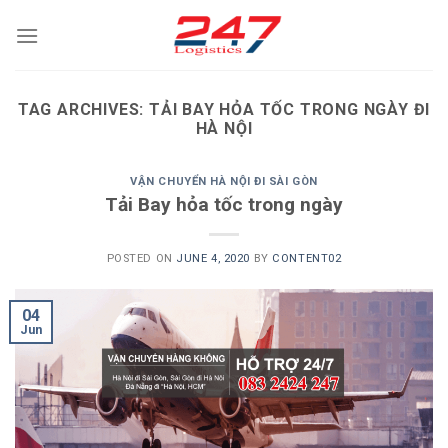
Skip
to
content
TAG ARCHIVES:
TẢI BAY HỎA TỐC TRONG NGÀY ĐI
HÀ NỘI
VẬN CHUYỂN HÀ NỘI ĐI SÀI GÒN
Tải Bay hỏa tốc trong ngày
POSTED ON
JUNE 4, 2020
BY
CONTENT02
04
Jun