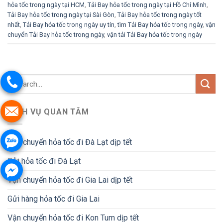
hỏa tốc trong ngày tại HCM
,
Tải Bay hỏa tốc trong ngày tại Hồ Chí Mình
,
Tải Bay hỏa tốc trong ngày tại Sài Gòn
,
Tải Bay hỏa tốc trong ngày tốt
nhất
,
Tải Bay hỏa tốc trong ngày uy tín
,
tìm Tải Bay hỏa tốc trong ngày
,
vận
chuyển Tải Bay hỏa tốc trong ngày
,
vận tải Tải Bay hỏa tốc trong ngày
DỊCH VỤ QUAN TÂM
Vận chuyển hỏa tốc đi Đà Lạt dịp tết
Gửi hỏa tốc đi Đà Lạt
Vận chuyển hỏa tốc đi Gia Lai dịp tết
Gửi hàng hỏa tốc đi Gia Lai
Vận chuyển hỏa tốc đi Kon Tum dịp tết