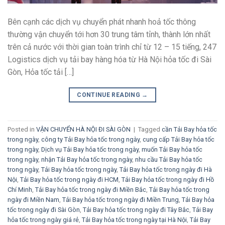
Bên cạnh các dịch vụ chuyển phát nhanh hoả tốc thông
thường vận chuyển tới hơn 30 trung tâm tỉnh, thành lớn nhất
trên cả nước với thời gian toàn trình chỉ từ 12 – 15 tiếng, 247
Logistics dịch vụ tải bay hàng hóa từ Hà Nội hỏa tốc đi Sài
Gòn, Hỏa tốc tải […]
CONTINUE READING
→
Posted in
VẬN CHUYỂN HÀ NỘI ĐI SÀI GÒN
|
Tagged
cần Tải Bay hỏa tốc
trong ngày
,
công ty Tải Bay hỏa tốc trong ngày
,
cung cấp Tải Bay hỏa tốc
trong ngày
,
Dịch vụ Tải Bay hỏa tốc trong ngày
,
muốn Tải Bay hỏa tốc
trong ngày
,
nhận Tải Bay hỏa tốc trong ngày
,
nhu cầu Tải Bay hỏa tốc
trong ngày
,
Tải Bay hỏa tốc trong ngày
,
Tải Bay hỏa tốc trong ngày đi Hà
Nội
,
Tải Bay hỏa tốc trong ngày đi HCM
,
Tải Bay hỏa tốc trong ngày đi Hồ
Chí Minh
,
Tải Bay hỏa tốc trong ngày đi Miền Bắc
,
Tải Bay hỏa tốc trong
ngày đi Miền Nam
,
Tải Bay hỏa tốc trong ngày đi Miền Trung
,
Tải Bay hỏa
tốc trong ngày đi Sài Gòn
,
Tải Bay hỏa tốc trong ngày đi Tây Bắc
,
Tải Bay
hỏa tốc trong ngày giá rẻ
,
Tải Bay hỏa tốc trong ngày tại Hà Nội
,
Tải Bay