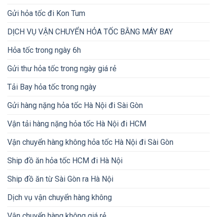
Gửi hỏa tốc đi Kon Tum
DỊCH VỤ VẬN CHUYỂN HỎA TỐC BẰNG MÁY BAY
Hỏa tốc trong ngày 6h
Gửi thư hỏa tốc trong ngày giá rẻ
Tải Bay hỏa tốc trong ngày
Gửi hàng nặng hỏa tốc Hà Nội đi Sài Gòn
Vận tải hàng nặng hỏa tốc Hà Nội đi HCM
Vận chuyển hàng không hỏa tốc Hà Nội đi Sài Gòn
Ship đồ ăn hỏa tốc HCM đi Hà Nội
Ship đồ ăn từ Sài Gòn ra Hà Nội
Dịch vụ vận chuyển hàng không
Vận chuyển hàng không giá rẻ