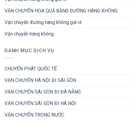
VẬN CHUYỂN HOA QUẢ BẰNG ĐƯỜNG HÀNG KHÔNG
Vận chuyển đường hàng không giá rẻ
Vận chuyển hàng không
DANH MỤC DỊCH VỤ
CHUYỂN PHÁT QUỐC TẾ
VẬN CHUYỂN HÀ NỘI ĐI SÀI GÒN
VẬN CHUYỂN SÀI GÒN ĐI ĐÀ NẴNG
VẬN CHUYỂN SÀI GÒN ĐI HÀ NỘI
VẬN CHUYỂN TRONG NƯỚC