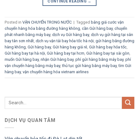
CONTINUE READING
→
Posted in
VẬN CHUYỂN TRONG NƯỚC
|
Tagged
bảng giá cước vận
chuyển hàng hóa bằng đường hàng không
,
cần Gửi hàng bay
,
chuyển
phát nhanh bằng máy bay
,
dịch vụ Gửi hàng bay
,
dịch vụ gửi hàng tại sân
bay tân sơn nhất
,
dịch vụ vận tải bay hỏa tốc hà nội
,
gửi hàng bằng đường
hàng không
,
Gửi hàng bay
,
Gửi hàng bay giá rẻ
,
Gửi hàng bay hỏa tốc
,
Gửi hàng bay tại hà nội
,
Gửi hàng bay tại hcm
,
Gửi hàng bay tại sài gòn
,
muốn Gửi hàng bay
,
nhận Gửi hàng bay
,
phí gửi hàng bằng máy bay
,
phí
vận chuyển hàng bằng máy bay
,
thủ tục gửi hàng bằng máy bay
,
tìm Gửi
hàng bay
,
vận chuyển hàng hóa vietnam airlines
DỊCH VỤ QUAN TÂM
Vận chuyển hỏa tốc đi Đà Lạt dịp tết