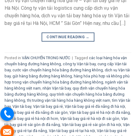
Dịch vụ vận chuyển hàng hóa giá rẻ – Vận tải bay giá rẻ tại
Hà Nội. Công ty vận tải logistics cung cấp dịch vụ vận
chuyển hàng hóa, dịch vụ vận tải bay hàng hóa uy tín Vận tải
bay giá rẻ tại Hà Nội, HCM ” Sài Gòn” Hiện nay, nhu cầu […]
CONTINUE READING
→
Posted in
VẬN CHUYỂN TRONG NƯỚC
|
Tagged
các loại hàng hóa vận
chuyển bằng đường hàng không
,
công ty Vận tải bay
,
cung cấp Vận tải
bay
,
cước vận chuyển hàng hóa bằng đường hàng không
,
dịch vụ Vận tải
bay
,
gửi hàng bằng đường hàng không
,
hàng hóa phù hợp và không phù
hợp trong vận chuyển hàng hóa bằng đường hàng không
,
ngành vận tải
hàng không việt nam
,
nhận Vận tải bay
,
quy định vận chuyển hàng hóa
bằng đường hàng không
,
quy trình vận chuyển hàng hóa bằng đường
hàng không
,
thị trường vận tải hàng hóa hàng không việt nam
,
tìm Vận tải
bay
,
Vận tải bay
,
Vận tải bay giá rẻ
,
Vận tải bay giá rẻ đà nẵng đi hà nội
,
Vận tải bay giá rẻ đà nẵng đi sài gòn
,
Vận tải bay giá rẻ hà nội đi đà nẵng
,
Vận tải bay giá rẻ hà nội đi hcm
,
Vận tải bay giá rẻ hà nội đi sài gòn
,
Vận
tải bay giá rẻ sài gòn đi đà nẵng
,
Vận tải bay giá rẻ sài gòn đi hà nội
,
Vận
tải bay giá rẻ tại đà nẵng
,
Vận tải bay giá rẻ tại hà nội
,
Vận tải bay giá rẻ