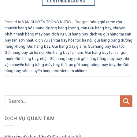
CONTINUE READING
→
Posted in
VẬN CHUYỂN TRONG NƯỚC
|
Tagged
bảng giá cước vận
chuyển hàng hóa bằng đường hàng không
,
cần Gửi hàng bay
,
chuyển
phát nhanh bằng máy bay
,
dịch vụ Gửi hàng bay
,
dịch vụ gửi hàng tại sân
bay tân sơn nhất
,
dịch vụ vận tải bay hỏa tốc hà nội
,
gửi hàng bằng đường
hàng không
,
Gửi hàng bay
,
Gửi hàng bay giá rẻ
,
Gửi hàng bay hỏa tốc
,
Gửi hàng bay tại hà nội
,
Gửi hàng bay tại hcm
,
Gửi hàng bay tại sài gòn
,
muốn Gửi hàng bay
,
nhận Gửi hàng bay
,
phí gửi hàng bằng máy bay
,
phí
vận chuyển hàng bằng máy bay
,
thủ tục gửi hàng bằng máy bay
,
tìm Gửi
hàng bay
,
vận chuyển hàng hóa vietnam airlines
DỊCH VỤ QUAN TÂM
Vận chuyển hỏa tốc đi Đà Lạt dịp tết