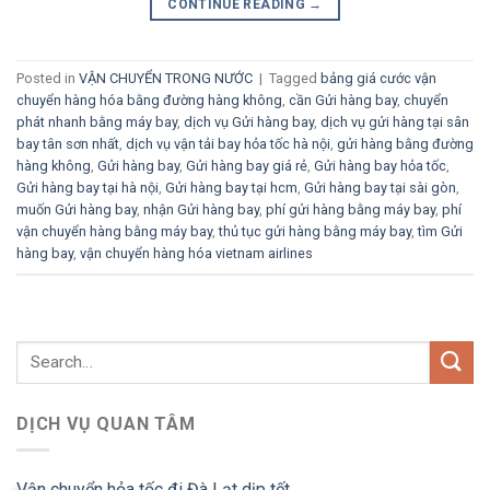
CONTINUE READING
→
Posted in
VẬN CHUYỂN TRONG NƯỚC
|
Tagged
bảng giá cước vận
chuyển hàng hóa bằng đường hàng không
,
cần Gửi hàng bay
,
chuyển
phát nhanh bằng máy bay
,
dịch vụ Gửi hàng bay
,
dịch vụ gửi hàng tại sân
bay tân sơn nhất
,
dịch vụ vận tải bay hỏa tốc hà nội
,
gửi hàng bằng đường
hàng không
,
Gửi hàng bay
,
Gửi hàng bay giá rẻ
,
Gửi hàng bay hỏa tốc
,
Gửi hàng bay tại hà nội
,
Gửi hàng bay tại hcm
,
Gửi hàng bay tại sài gòn
,
muốn Gửi hàng bay
,
nhận Gửi hàng bay
,
phí gửi hàng bằng máy bay
,
phí
vận chuyển hàng bằng máy bay
,
thủ tục gửi hàng bằng máy bay
,
tìm Gửi
hàng bay
,
vận chuyển hàng hóa vietnam airlines
DỊCH VỤ QUAN TÂM
Vận chuyển hỏa tốc đi Đà Lạt dịp tết