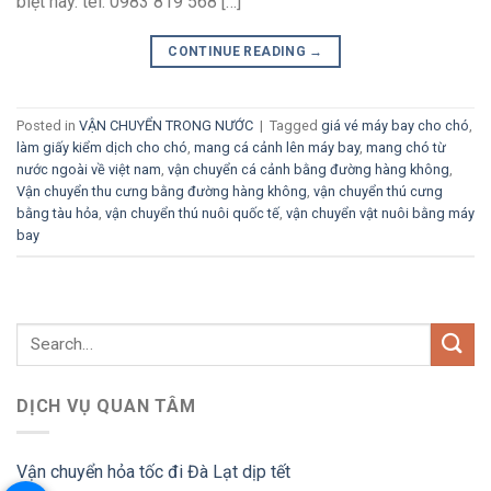
biệt này. tel: 0983 819 568 […]
CONTINUE READING
→
Posted in
VẬN CHUYỂN TRONG NƯỚC
|
Tagged
giá vé máy bay cho chó
,
làm giấy kiểm dịch cho chó
,
mang cá cảnh lên máy bay
,
mang chó từ
nước ngoài về việt nam
,
vận chuyển cá cảnh bằng đường hàng không
,
Vận chuyển thu cưng bằng đường hàng không
,
vận chuyển thú cưng
bằng tàu hỏa
,
vận chuyển thú nuôi quốc tế
,
vận chuyển vật nuôi bằng máy
bay
DỊCH VỤ QUAN TÂM
Vận chuyển hỏa tốc đi Đà Lạt dịp tết