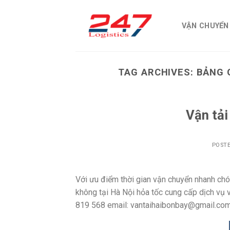
Skip
to
VẬN CHUYỂN
content
TAG ARCHIVES:
BẢNG 
Vận tải
POST
Với ưu điểm thời gian vận chuyển nhanh chón
không tại Hà Nội hỏa tốc cung cấp dịch vụ 
819 568 email: vantaihaibonbay@gmail.com