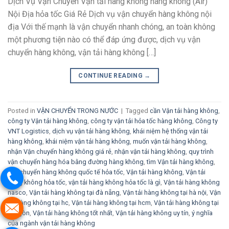
Dịch Vụ Vận Chuyển Vận tải hàng không hàng không (Air)
Nội Địa hỏa tốc Giá Rẻ Dịch vụ vận chuyển hàng không nội
địa Với thế mạnh là vận chuyển nhanh chóng, an toàn không
một phương tiện nào có thể đáp ứng được, dịch vụ vận
chuyển hàng không, vận tải hàng không […]
CONTINUE READING
→
Posted in
VẬN CHUYỂN TRONG NƯỚC
|
Tagged
cần Vận tải hàng không
,
công ty Vận tải hàng không
,
công ty vận tải hỏa tốc hàng không
,
Công ty
VNT Logistics
,
dịch vụ vận tải hàng không
,
khái niệm hệ thống vận tải
hàng không
,
khái niệm vận tải hàng không
,
muốn vận tải hàng không
,
nhận Vận chuyển hàng không giá rẻ
,
nhận vận tải hàng không
,
quy trình
vận chuyển hàng hóa bằng đường hàng không
,
tìm Vận tải hàng không
,
vận chuyển hàng không quốc tế hỏa tốc
,
Vận tải hàng không
,
Vận tải
hàng không hỏa tốc
,
vận tải hàng không hỏa tốc là gì
,
Vận tải hàng không
nasco
,
Vận tải hàng không tại đà nẵng
,
Vận tải hàng không tại hà nội
,
Vận
tải hàng không tại hc
,
Vận tải hàng không tại hcm
,
Vận tải hàng không tại
sài gòn
,
Vận tải hàng không tốt nhất
,
Vận tải hàng không uy tín
,
ý nghĩa
của ngành vận tải hàng không