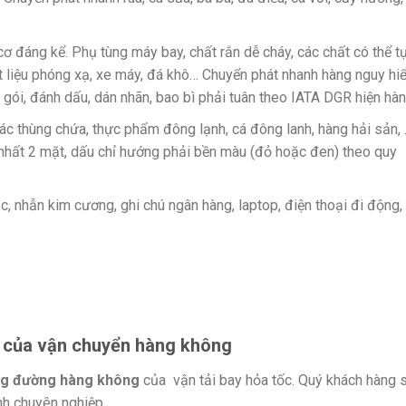
ơ đáng kể. Phụ tùng máy bay, chất rắn dễ cháy, các chất có thể t
t liệu phóng xạ, xe máy, đá khô… Chuyển phát nhanh hàng nguy hi
gói, đánh dấu, dán nhãn, bao bì phải tuân theo IATA DGR hiện hàn
 các thùng chứa, thực phẩm đông lạnh, cá đông lanh, hàng hải sản,
 nhất 2 mặt, dấu chỉ hướng phải bền màu (đỏ hoặc đen) theo quy
ạc, nhẫn kim cương, ghi chú ngân hàng, laptop, điện thoại đi động,
ín của vận chuyển hàng không
ng đường hàng không
của vận tải bay hỏa tốc. Quý khách hàng 
ính chuyên nghiệp.