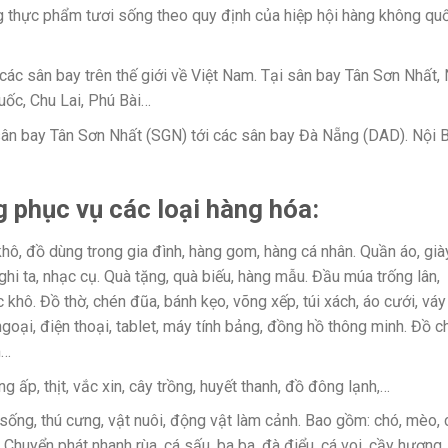
g thực phẩm tươi sống theo quy định của hiệp hội hàng không qu
ác sân bay trên thế giới về Việt Nam. Tại sân bay Tân Sơn Nhất, 
ốc, Chu Lai, Phú Bài…
sân bay Tân Sơn Nhất (SGN) tới các sân bay Đà Nẵng (DAD). Nội B
g phục vụ các loại hàng hóa:
ô, đồ dùng trong gia đình, hàng gom, hàng cá nhân. Quần áo, già
hi ta, nhạc cụ. Quà tặng, quà biếu, hàng mẫu. Đầu múa trống lân,
 khô. Đồ thờ, chén đũa, bánh kẹo, võng xếp, túi xách, áo cưới, váy
goại, điện thoại, tablet, máy tính bảng, đồng hồ thông minh. Đồ ch
m…
g ấp, thịt, vắc xin, cây trồng, huyết thanh, đồ đông lạnh,…
ống, thú cưng, vật nuôi, động vật làm cảnh. Bao gồm: chó, mèo, 
 Chuyển phát nhanh rùa, cá sấu, ba ba, đà điểu, cá voi, cầy hương,