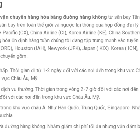
g
 vận chuyển hàng hóa bằng đường hàng không
từ sân bay Tân
sân bay trên toàn thế giới và ngược lại thông qua hợp đồng đại lý
acific (CX), China Airline (CI), Korea Airline (KE), China Souther
g hóa ổn định hàng tuần chúng tôi đang tập trung mạnh vào tuyến
ORD), Houston (IAH), Newyork (JFK), Japan ( KIX). Korea ( ICN),
 chuyển gồm :
thấp. Thời gian đi từ 1-2 ngày đối với các nơi đến trong khu vực C
u vực Châu Âu, Mỹ.
 dịch vụ thường. Thời gian trong vòng 2-7 giờ đối với các nơi đến
đối với các nơi đến trong khu vực Châu Âu, Mỹ.
n trong khu vực châu Á. Như Hàn Quốc, Trung Quốc, Singapore, Nhậ
puchia…
 và đường hàng không. Nhằm giảm chi phí tối đa nhưng vẫn đảm 