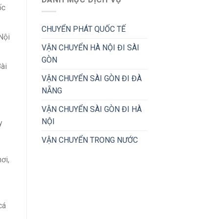
ốc
CHUYỂN PHÁT QUỐC TẾ
Nội
VẬN CHUYỂN HÀ NỘI ĐI SÀI
GÒN
ài
VẬN CHUYỂN SÀI GÒN ĐI ĐÀ
NẴNG
VẬN CHUYỂN SÀI GÒN ĐI HÀ
NỘI
y
VẬN CHUYỂN TRONG NƯỚC
ơi,
cá