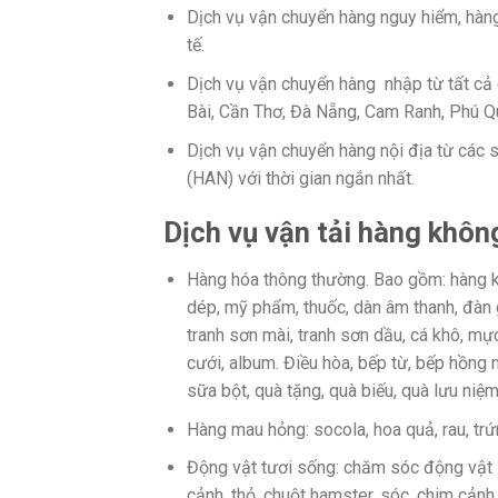
Dịch vụ vận chuyển hàng nguy hiểm, hàn
tế.
Dịch vụ vận chuyển hàng nhập từ tất cả c
Bài, Cần Thơ, Đà Nẵng, Cam Ranh, Phú Qu
Dịch vụ vận chuyển hàng nội địa từ các 
(HAN) với thời gian ngắn nhất.
Dịch vụ vận tải hàng khôn
Hàng hóa thông thường. Bao gồm: hàng kh
dép, mỹ phẩm, thuốc, dàn âm thanh, đàn g
tranh sơn mài, tranh sơn dầu, cá khô, mực
cưới, album. Điều hòa, bếp từ, bếp hồng n
sữa bột, quà tặng, quà biếu, quà lưu niệ
Hàng mau hỏng: socola, hoa quả, rau, trứn
Động vật tươi sống: chăm sóc động vật s
cảnh, thỏ, chuột hamster, sóc, chim cảnh.