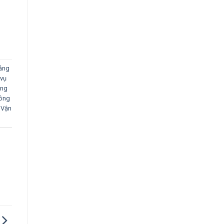
ảng
 vụ
àng
hông
,
Vận