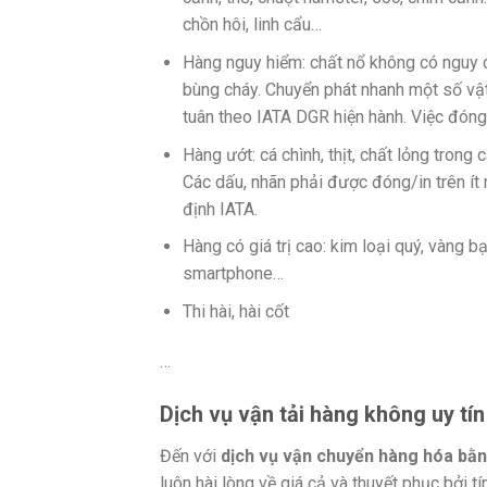
chồn hôi, linh cẩu…
Hàng nguy hiểm: chất nổ không có nguy c
bùng cháy. Chuyển phát nhanh một số vậ
tuân theo IATA DGR hiện hành. Việc đóng 
Hàng ướt: cá chình, thịt, chất lỏng trong
Các dấu, nhãn phải được đóng/in trên ít
định IATA.
Hàng có giá trị cao: kim loại quý, vàng b
smartphone…
Thi hài, hài cốt
…
Dịch vụ vận tải hàng không uy t
Đến với
dịch vụ vận chuyển hàng hóa bằ
luôn hài lòng về giá cả và thuyết phục bởi t