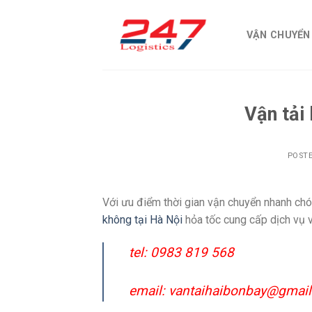
Skip
to
VẬN CHUYỂN
content
Vận tải
POST
Với ưu điểm thời gian vận chuyển nhanh chó
không tại Hà Nội
hỏa tốc cung cấp dịch vụ v
tel: 0983 819 568
email: vantaihaibonbay@gmai