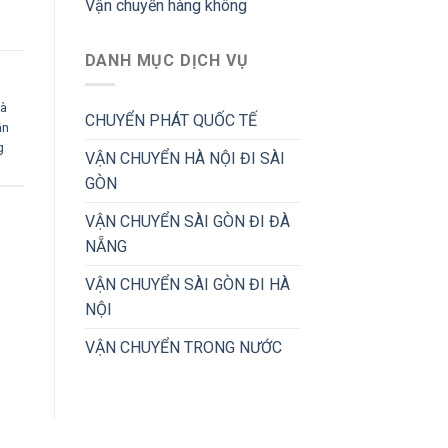
Vận chuyển hàng không
DANH MỤC DỊCH VỤ
Hà
CHUYỂN PHÁT QUỐC TẾ
ận
g
VẬN CHUYỂN HÀ NỘI ĐI SÀI
GÒN
VẬN CHUYỂN SÀI GÒN ĐI ĐÀ
NẴNG
VẬN CHUYỂN SÀI GÒN ĐI HÀ
NỘI
VẬN CHUYỂN TRONG NƯỚC