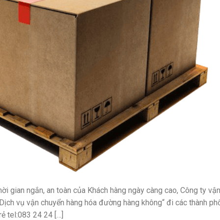
ời gian ngắn, an toàn của Khách hàng ngày càng cao, Công ty vậ
“Dịch vụ vận chuyển hàng hóa đường hàng không“ đi các thành ph
ẻ tel:083 24 24 […]