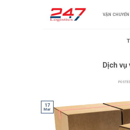
Skip
to
VẬN CHUYỂN
content
T
Dịch vụ
POSTE
17
Mar