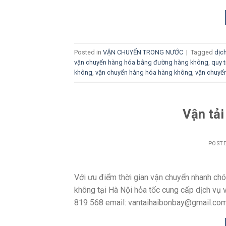
Posted in
VẬN CHUYỂN TRONG NƯỚC
|
Tagged
dịc
vận chuyển hàng hóa bằng đường hàng không
,
quy 
không
,
vận chuyển hàng hóa hàng không
,
vận chuyể
Vận tải
POST
Với ưu điểm thời gian vận chuyển nhanh chón
không tại Hà Nội hỏa tốc cung cấp dịch vụ 
819 568 email: vantaihaibonbay@gmail.com