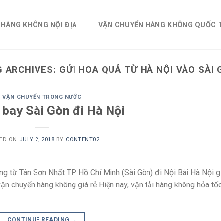
 HÀNG KHÔNG NỘI ĐỊA
VẬN CHUYỂN HÀNG KHÔNG QUỐC 
G ARCHIVES:
GỬI HOA QUẢ TỪ HÀ NỘI VÀO SÀI
VẬN CHUYỂN TRONG NƯỚC
 bay Sài Gòn đi Hà Nội
ED ON
JULY 2, 2018
BY
CONTENT02
 từ Tân Sơn Nhất TP Hồ Chí Minh (Sài Gòn) đi Nội Bài Hà Nội g
ận chuyển hàng không giá rẻ Hiện nay, vận tải hàng không hỏa tố
CONTINUE READING
→