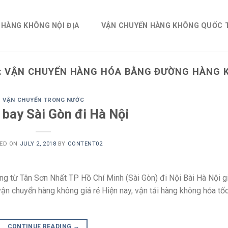
 HÀNG KHÔNG NỘI ĐỊA
VẬN CHUYỂN HÀNG KHÔNG QUỐC 
:
VẬN CHUYỂN HÀNG HÓA BẰNG ĐƯỜNG HÀNG 
VẬN CHUYỂN TRONG NƯỚC
 bay Sài Gòn đi Hà Nội
ED ON
JULY 2, 2018
BY
CONTENT02
 từ Tân Sơn Nhất TP Hồ Chí Minh (Sài Gòn) đi Nội Bài Hà Nội g
ận chuyển hàng không giá rẻ Hiện nay, vận tải hàng không hỏa tố
CONTINUE READING
→